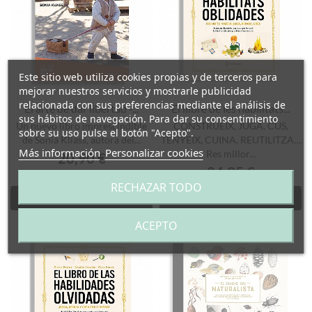
Este sitio web utiliza cookies propias y de terceros para
mejorar nuestros servicios y mostrarle publicidad
relacionada con sus preferencias mediante el análisis de
El arte de dar libertad -...
El llibre de les habilitats...
sus hábitos de navegación. Para dar su consentimiento
Un nuevo libro imprescindible
CONSTRUEIX, JUGA, CUS,
sobre su uso pulse el botón "Acepto".
de Sonia Kliass, autora del...
TENYEIX, CUINA, REUTILITZA…
Más información
Personalizar cookies
Res millor...
20,90 €
24,95 €
RECHAZAR TODO
Añadir al carrito
Añadir al carrito
ACEPTO