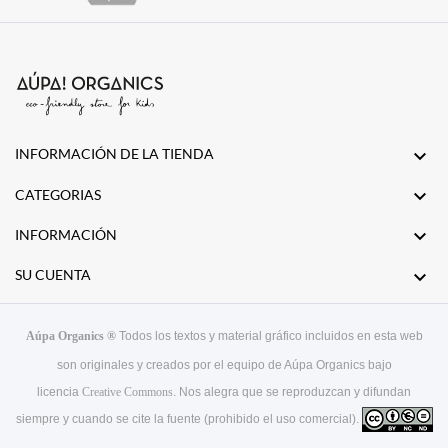
INFORMACIÓN DE LA TIENDA


CATEGORIAS

INFORMACIÓN

SU CUENTA
Aúpa Organics ®
Todos los textos y material gráfico incluidos en esta web
son originales y creados por el equipo de Aúpa Organics bajo
licencia
Creative Commons
. Nos alegra que se reproduzcan y difundan
siempre y cuando se cite la fuente (prohibido el uso comercial).