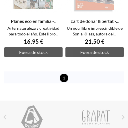
Planes eco en familia -...
L'art de donar llibertat -...
Arte, naturaleza y creatividad
Un nou llibre imprescindible de
para todo el año. Este libro...
Sonia Kliass, autora del...
16,95 €
21,50 €
Fuera de stock
Fuera de stock
1

