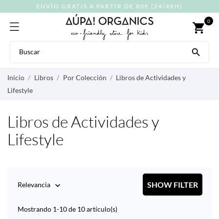
ENVÍO GRATIS A PARTIR DE 80€ (24/48H)
0
shopping_cart

Inicio
Libros
Por Colección
Libros de Actividades y
Lifestyle
Libros de Actividades y
Lifestyle
SHOW FILTER
Relevancia

Mostrando 1-10 de 10 artículo(s)