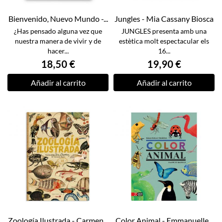
Bienvenido, Nuevo Mundo -...
Jungles - Mia Cassany Biosca
¿Has pensado alguna vez que
JUNGLES presenta amb una
nuestra manera de vivir y de
estètica molt espectacular els
hacer...
16...
18,50 €
19,90 €
Añadir al carrito
Añadir al carrito
Zoología Ilustrada - Carmen...
Color Animal - Emmanuelle...