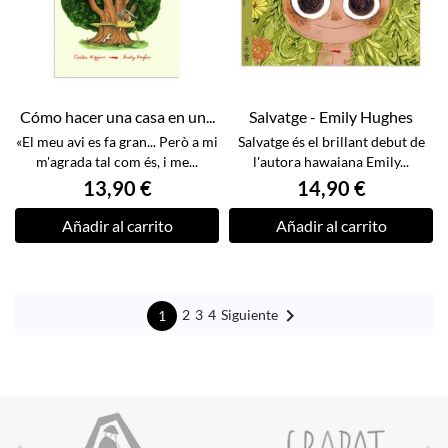
Cómo hacer una casa en un...
Salvatge - Emily Hughes
«El meu avi es fa gran... Però a mi
Salvatge és el brillant debut de
m'agrada tal com és, i me...
l'autora hawaiana Emily...
13,90 €
14,90 €
Añadir al carrito
Añadir al carrito

Siguiente
2
3
4
1