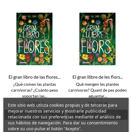
El gran libro de las flores...
El gran llibre de les flors...
¿Qué comen las plantas
Què mengen les plantes
carnívoras? ¿Cuánto peso
carnívores? Quant de pes poden
soportan las...
aguantar...
21,00 €
21,00 €
Este sitio web utiliza cookies propias y de terceros para
mejorar nuestros servicios y mostrarle publicidad
Añadir al carrito
Añadir al carrito
relacionada con sus preferencias mediante el análisis de
sus hábitos de navegación. Para dar su consentimiento
sobre su uso pulse el botón "Acepto".