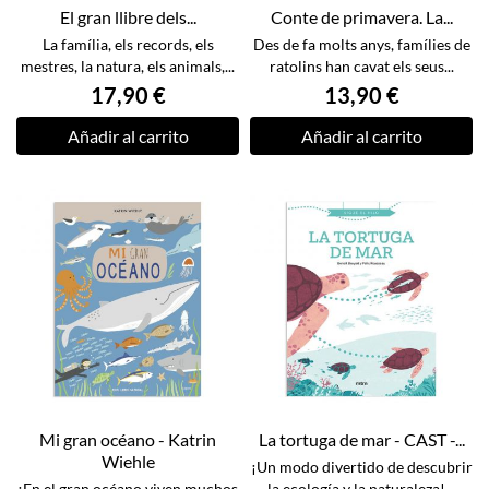
El gran llibre dels...
Conte de primavera. La...
La família, els records, els
Des de fa molts anys, famílies de
mestres, la natura, els animals,...
ratolins han cavat els seus...
17,90 €
13,90 €
Añadir al carrito
Añadir al carrito
Mi gran océano - Katrin
La tortuga de mar - CAST -...
Wiehle
¡Un modo divertido de descubrir
¡En el gran océano viven muchos
la ecología y la naturaleza!...