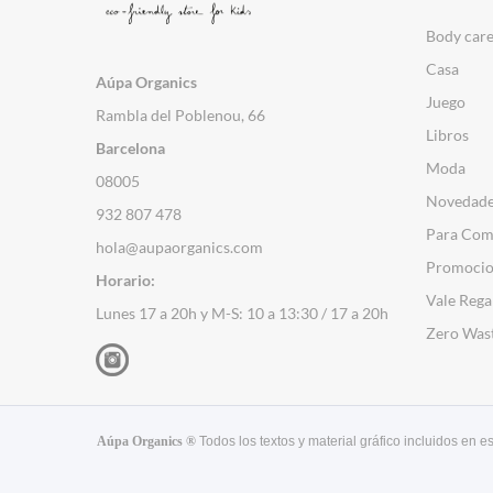
Body car
Casa
Aúpa Organics
Juego
Rambla del Poblenou, 66
Libros
Barcelona
Moda
08005
Novedad
932 807 478
Para Com
hola@aupaorganics.com
Promocio
Horario:
Vale Rega
Lunes 17 a 20h y M-S: 10 a 13:30 / 17 a 20h
Zero Was
Aúpa Organics ®
Todos los textos y material gráfico incluidos en 