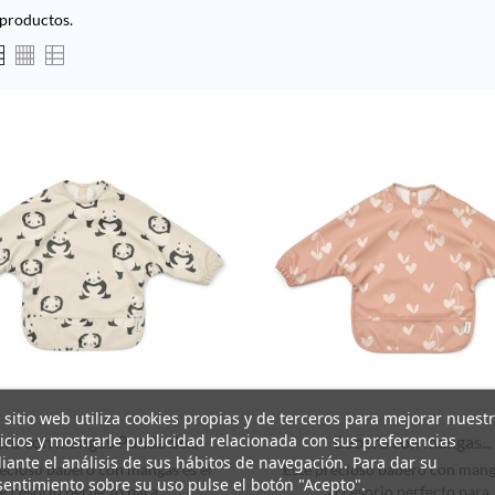
productos.
 sitio web utiliza cookies propias y de terceros para mejorar nuest
icios y mostrarle publicidad relacionada con sus preferencias
ro con mangas Panda de...
Babero con mangas...
ante el análisis de sus hábitos de navegación. Para dar su
recioso babero con mangas es el
Este precioso babero con manga
entimiento sobre su uso pulse el botón "Acepto".
accesorio perfecto para...
accesorio perfecto para..