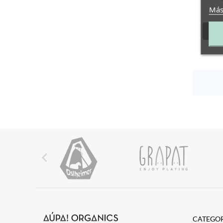
Más

CATEGOR