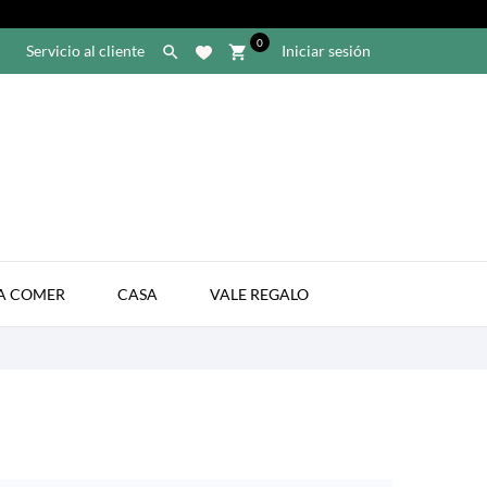
0
Servicio al cliente
Iniciar sesión

shopping_cart

A COMER
CASA
VALE REGALO