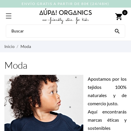
ENVÍO GRATIS A PARTIR DE 80€ (24/48H)
0
shopping_cart

Inicio
Moda
Moda
Apostamos por los
tejidos 100%
naturales y de
comercio justo.
Aquí encontrarás
marcas éticas y
sostenibles