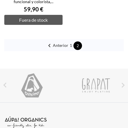
funcional y colorista,...
59,90 €
Fuera de stock

Anterior
1
2

