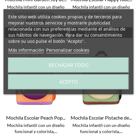
Mochila infantil con un diseño
Mochila infantil con un diseño
funcional y colorista,...
funcional y colorista,...
Este sitio web utiliza cookies propias y de terceros para
49,90 €
59,90 €
mejorar nuestros servicios y mostrarle publicidad
relacionada con sus preferencias mediante el análisis de
Añadir al carrito
Añadir al carrito
sus hábitos de navegación. Para dar su consentimiento
sobre su uso pulse el botón "Acepto".
Más información
Personalizar cookies
RECHAZAR TODO
ACEPTO
Mochila Escolar Peach Pop...
Mochila Escolar Pistache de...
Mochila infantil con un diseño
Mochila infantil con un diseño
funcional y colorista,...
funcional y colorista,...