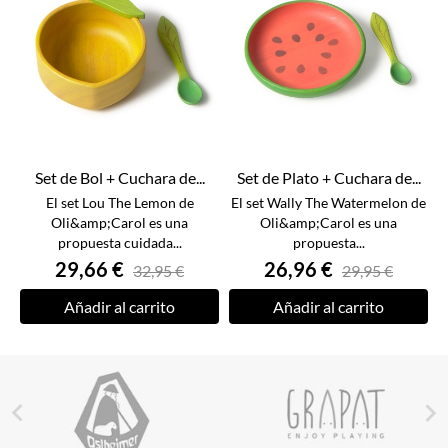
Set de Bol + Cuchara de...
Set de Plato + Cuchara de...
El set Lou The Lemon de
El set Wally The Watermelon de
Oli&amp;Carol es una
Oli&amp;Carol es una
propuesta cuidada...
propuesta...
29,66 €
26,96 €
32,95 €
29,95 €
Añadir al carrito
Añadir al carrito

