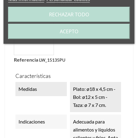
INFO ENVÍOS
RECHAZAR TODO
ACEPTO
Referencia
LW_15135PU
Características
Medidas
Plato: ø18 x 4,5 cm -
Bol: ø12 x 5 cm -
Taza: ø 7 x 7 cm.
Indicaciones
Adecuada para
alimentos y líquidos
calientes y fríos. Apta