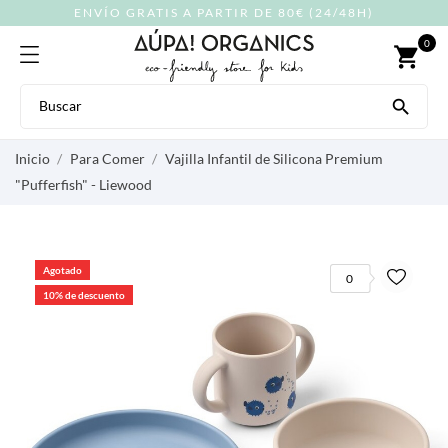
ENVÍO GRATIS A PARTIR DE 80€ (24/48H)
0
shopping_cart

Inicio
Para Comer
Vajilla Infantil de Silicona Premium
"Pufferfish" - Liewood
Agotado
0
10% de descuento