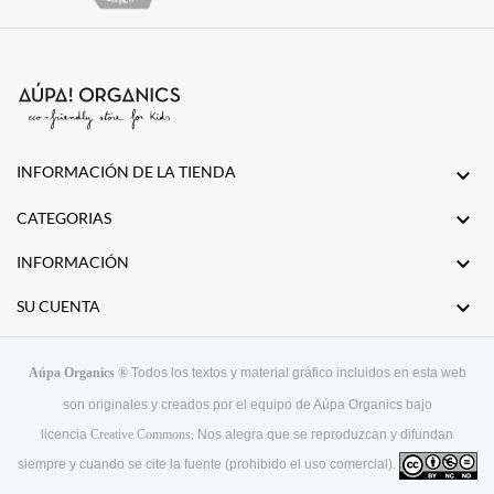
INFORMACIÓN DE LA TIENDA


CATEGORIAS

INFORMACIÓN

SU CUENTA
Aúpa Organics ®
Todos los textos y material gráfico incluidos en esta web
son originales y creados por el equipo de Aúpa Organics bajo
licencia
Creative Commons
. Nos alegra que se reproduzcan y difundan
siempre y cuando se cite la fuente (prohibido el uso comercial).