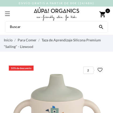
ENVÍO GRATIS A PARTIR DE 80€ (24/48H)
0
shopping_cart

Inicio
Para Comer
Taza de Aprendizaje Silicona Premium
"Sailing" - Liewood
10% de descuento
2