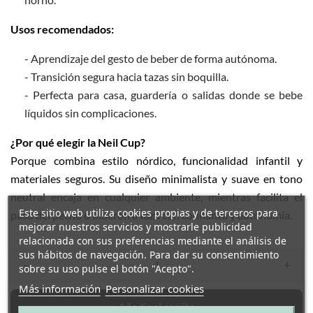
Usos recomendados:
- Aprendizaje del gesto de beber de forma autónoma.
- Transición segura hacia tazas sin boquilla.
- Perfecta para casa, guardería o salidas donde se bebe
líquidos sin complicaciones.
¿Por qué elegir la Neil Cup?
Porque combina estilo nórdico, funcionalidad infantil y
materiales seguros. Su diseño minimalista y suave en tono
neutral encaja en cualquier ambiente, mientras facilita el
Este sitio web utiliza cookies propias y de terceros para
paso del pecho o biberón a taza con confianza y autonomía.
mejorar nuestros servicios y mostrarle publicidad
relacionada con sus preferencias mediante el análisis de
sus hábitos de navegación. Para dar su consentimiento
–
+
sobre su uso pulse el botón "Acepto".
Más información
Personalizar cookies
Añadir al carrito