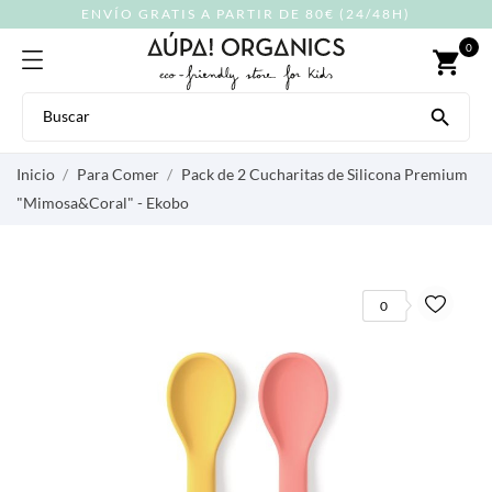
ENVÍO GRATIS A PARTIR DE 80€ (24/48H)
0
shopping_cart

Inicio
Para Comer
Pack de 2 Cucharitas de Silicona Premium
"Mimosa&Coral" - Ekobo
0