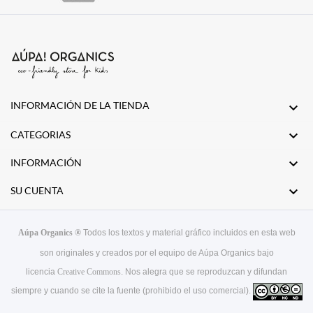
INFORMACIÓN DE LA TIENDA


CATEGORIAS

INFORMACIÓN

SU CUENTA
Aúpa Organics ®
Todos los textos y material gráfico incluidos en esta web
son originales y creados por el equipo de Aúpa Organics bajo
licencia
Creative Commons
. Nos alegra que se reproduzcan y difundan
siempre y cuando se cite la fuente (prohibido el uso comercial).