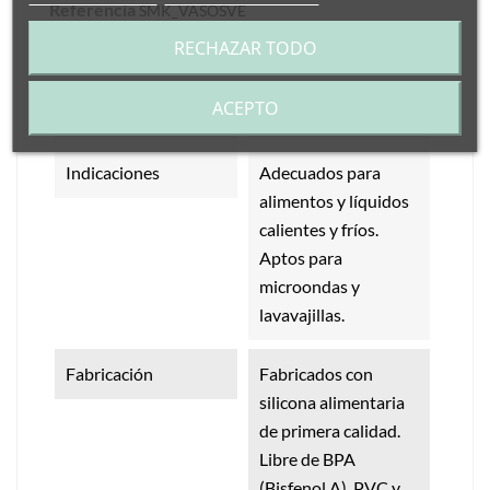
Referencia
SMK_VASOSVE
RECHAZAR TODO
Características
ACEPTO
Medidas
200 ml.
Indicaciones
Adecuados para
alimentos y líquidos
calientes y fríos.
Aptos para
microondas y
lavavajillas.
Fabricación
Fabricados con
silicona alimentaria
de primera calidad.
Libre de BPA
(Bisfenol A), PVC y