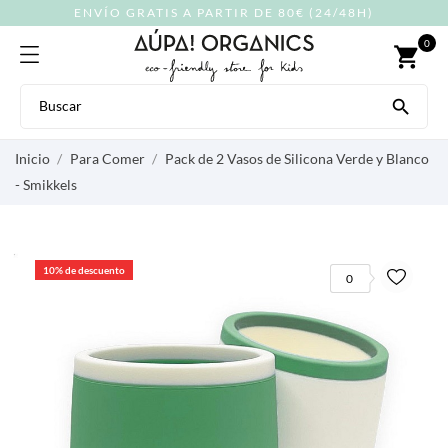
ENVÍO GRATIS A PARTIR DE 80€ (24/48H)
0
shopping_cart

Inicio
Para Comer
Pack de 2 Vasos de Silicona Verde y Blanco
- Smikkels
10% de descuento
0