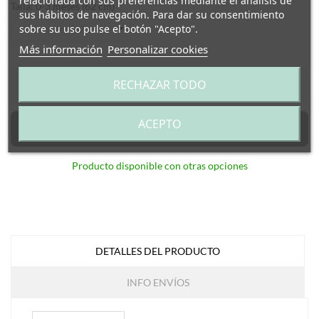
relacionada con sus preferencias mediante el análisis de
Talla: 0-3 meses (62 cm)
sus hábitos de navegación. Para dar su consentimiento
sobre su uso pulse el botón "Acepto".
Más información
Personalizar cookies
RECHAZAR TODO
–
+
ACEPTO
Añadir al carrito
Producto disponible con otras opciones
DETALLES DEL PRODUCTO
INFO ENVÍOS