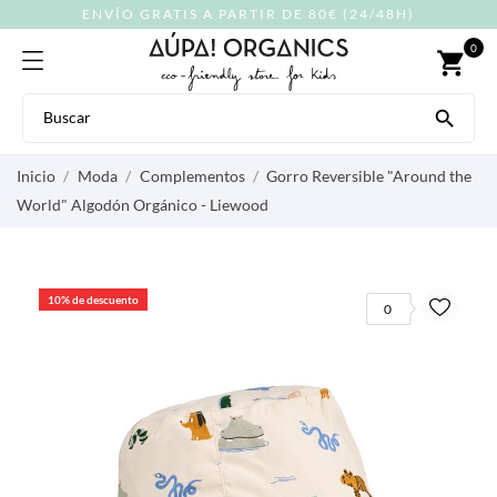
ENVÍO GRATIS A PARTIR DE 80€ (24/48H)
0
shopping_cart

Inicio
Moda
Complementos
Gorro Reversible "Around the
World" Algodón Orgánico - Liewood
10% de descuento
0