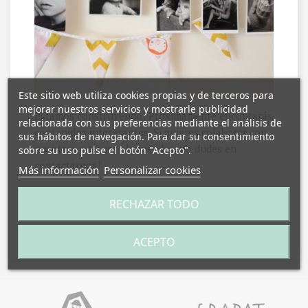
Este sitio web utiliza cookies propias y de terceros para
mejorar nuestros servicios y mostrarle publicidad
Estamos construyendo! Próximamente encontarás
relacionada con sus preferencias mediante el análisis de
contenidos interesantes. Si quieres colaborar con
sus hábitos de navegación. Para dar su consentimiento
nosotros o tienes alguna idea, no dudes en
sobre su uso pulse el botón "Acepto".
contactarnos!
Más información
Personalizar cookies
RECHAZAR TODO
ACEPTO