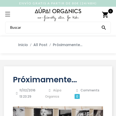
ENVÍO GRATIS A PARTIR DE 80€ (24/48H)
0
shopping_cart

Inicio
All Post
Próximamente...
Próximamente...
11/02/2016
Aúpa
Comments
13:23:29
Organics
0