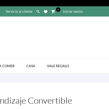
0
Servicio al cliente
Iniciar sesión

shopping_cart

A COMER
CASA
VALE REGALO
ndizaje Convertible