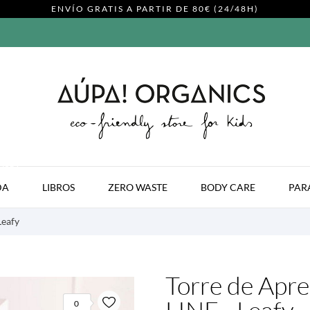
ENVÍO GRATIS A PARTIR DE 80€ (24/48H)
MODA
DA
LIBROS
ZERO WASTE
BODY CARE
PAR
Leafy
Torre de Apre
0