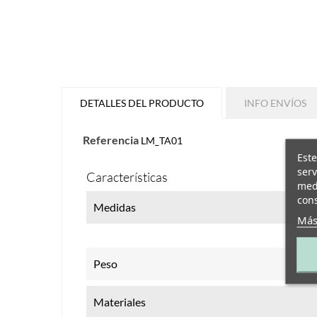
DETALLES DEL PRODUCTO
INFO ENVÍOS
Referencia
LM_TA01
Este
serv
Características
medi
cons
Medidas
Más
Peso
Materiales