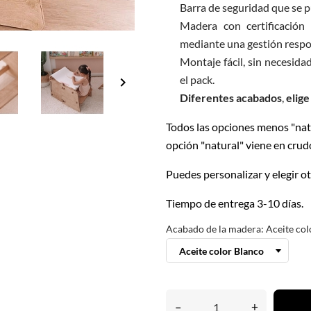
Barra de seguridad que se pu
Madera con certificació
mediante una gestión respon
Montaje fácil, sin necesida
el pack.
keyboard_arrow_right
Diferentes acabados
,
elige
Todos las opciones menos "natu
opción "natural" viene en crud
Puedes personalizar y elegir o
Tiempo de entrega 3-10 días.
Acabado de la madera: Aceite col
–
+