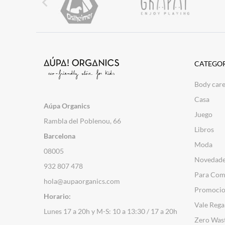

CATEGOR
Body car
Casa
Aúpa Organics
Juego
Rambla del Poblenou, 66
Libros
Barcelona
Moda
08005
Novedad
932 807 478
Para Com
hola@aupaorganics.com
Promocio
Horario:
Vale Rega
Lunes 17 a 20h y M-S: 10 a 13:30 / 17 a 20h
Zero Was