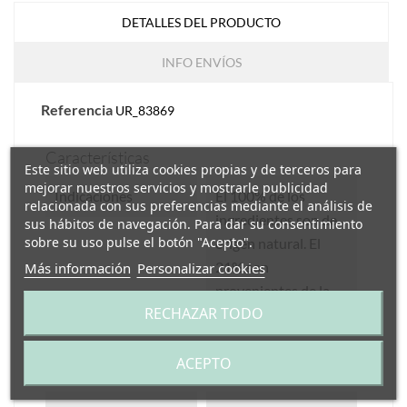
DETALLES DEL PRODUCTO
INFO ENVÍOS
Referencia
UR_83869
Características
Este sitio web utiliza cookies propias y de terceros para
mejorar nuestros servicios y mostrarle publicidad
Indicaciones
El 100% de los
relacionada con sus preferencias mediante el análisis de
ingredientes son de
sus hábitos de navegación. Para dar su consentimiento
sobre su uso pulse el botón "Acepto".
origen natural. El
21% son
Más información
Personalizar cookies
provenientes de la
RECHAZAR TODO
agricultura ecológica.
ACEPTO
Cantidad
75 ml