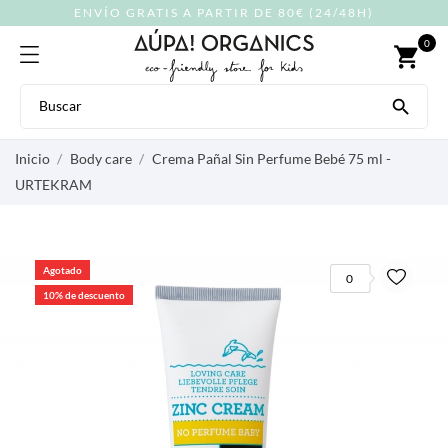
ENVÍO GRATIS A PARTIR DE 80€ (24/48H)
0
shopping_cart

Inicio
Body care
Crema Pañal Sin Perfume Bebé 75 ml -
URTEKRAM
Agotado
0
10% de descuento