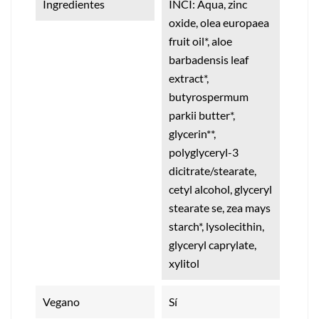
Ingredientes
INCI: Aqua, zinc
oxide, olea europaea
fruit oil*, aloe
barbadensis leaf
extract*,
butyrospermum
parkii butter*,
glycerin**,
polyglyceryl-3
dicitrate/stearate,
cetyl alcohol, glyceryl
stearate se, zea mays
starch*, lysolecithin,
glyceryl caprylate,
xylitol
Vegano
Sí