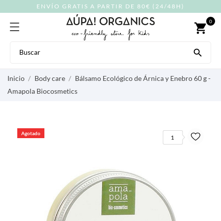
ENVÍO GRATIS A PARTIR DE 80€ (24/48H)
0
shopping_cart

Inicio
Body care
Bálsamo Ecológico de Árnica y Enebro 60 g -
Amapola Biocosmetics
Agotado
1