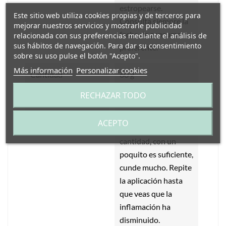
estropearse.
Este sitio web utiliza cookies propias y de terceros para
Consulta siempre la
mejorar nuestros servicios y mostrarle publicidad
fecha de consumo
relacionada con sus preferencias mediante el análisis de
sus hábitos de navegación. Para dar su consentimiento
preferente.
sobre su uso pulse el botón "Acepto".
Más información
Personalizar cookies
Cantidad
60 g
RECHAZAR TODO
Modo De Empleo
Aplicar una pequeña
cantidad en la zona,
ACEPTO
no te pases de
cantidad, con un
poquito es suficiente,
cunde mucho. Repite
la aplicación hasta
que veas que la
inflamación ha
disminuido.