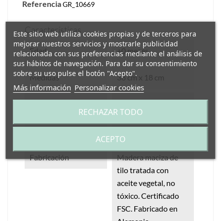
Referencia
GR_10669
Características
Este sitio web utiliza cookies propias y de terceros para
mejorar nuestros servicios y mostrarle publicidad
Edad
+0 meses
relacionada con sus preferencias mediante el análisis de
sus hábitos de navegación. Para dar su consentimiento
sobre su uso pulse el botón "Acepto".
Medidas
38 cm x 18 cm
Más información
Personalizar cookies
Materiales
Madera Natural
RECHAZAR TODO
Más
Novedades
ACEPTO
Fabricación
Madera maciza de
tilo tratada con
aceite vegetal, no
tóxico. Certificado
FSC. Fabricado en