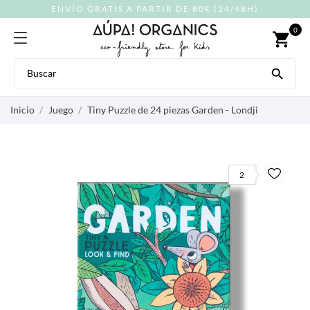
ENVÍO GRATIS A PARTIR DE 80€ (24/48H)
0
shopping_cart

Inicio
Juego
Tiny Puzzle de 24 piezas Garden - Londji
2