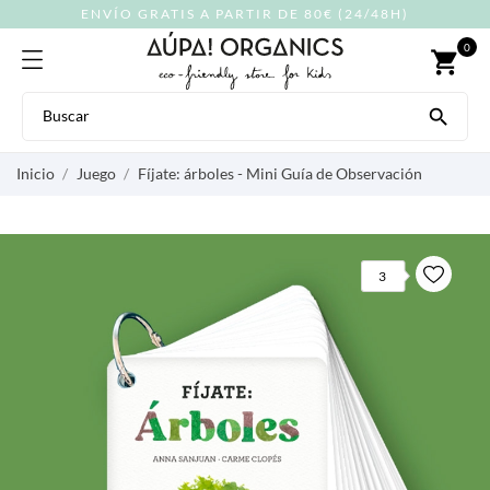
ENVÍO GRATIS A PARTIR DE 80€ (24/48H)
0
shopping_cart

Inicio
Juego
Fíjate: árboles - Mini Guía de Observación
3