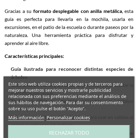
Gracias a su
formato desplegable con anilla metálica
, esta
guía es perfecta para llevarla en la mochila, usarla en
excursiones, en el patio de la escuela o durante paseos por la
naturaleza. Una herramienta práctica para disfrutar y
aprender al aire libre.
Características principales:
Guía ilustrada para reconocer distintas especies de
árboles.
Este sitio web utiliza cookies propias y de terceros para
Ilustraciones claras y atractivas
, perfectas para facilitar la
mejorar nuestros servicios y mostrarle publicidad
identificación visual.
relacionada con sus preferencias mediante el análisis de
Textos sencillos y rigurosos
, pensados para público
sus hábitos de navegación. Para dar su consentimiento
sobre su uso pulse el botón "Acepto".
infantil y familiar.
Formato portátil y resistente
, ideal para usar en salidas al
Más información
Personalizar cookies
campo o entornos educativos.
RECHAZAR TODO
Autores: Carme Clapés (textos) y Anna Sanjuan