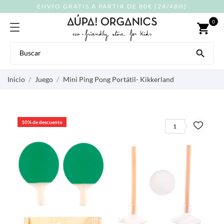
ENVÍO GRATIS A PARTIR DE 80€ (24/48H)
0
shopping_cart

Inicio
Juego
Mini Ping Pong Portátil- Kikkerland
10% de descuento
1