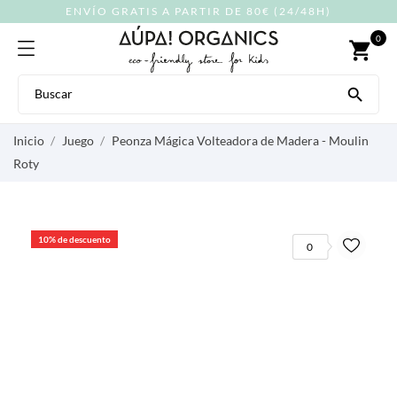
ENVÍO GRATIS A PARTIR DE 80€ (24/48H)
0
shopping_cart

Inicio
Juego
Peonza Mágica Volteadora de Madera - Moulin
Roty
10% de descuento
0