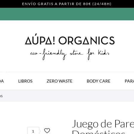
ENVÍO GRATIS A PARTIR DE 80€ (24/48H)
MODA
DA
LIBROS
ZERO WASTE
BODY CARE
PAR
os
Juego de Pare
1