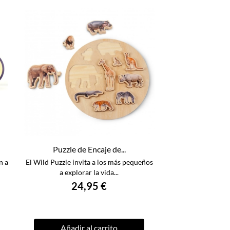
Puzzle de Encaje de...
n a
El Wild Puzzle invita a los más pequeños
a explorar la vida...
24,95 €
Añadir al carrito