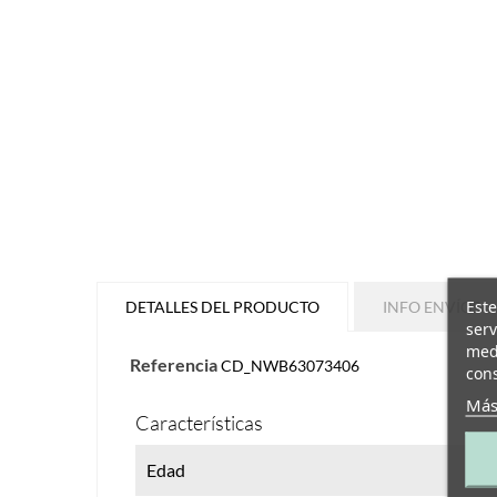
Este
DETALLES DEL PRODUCTO
INFO ENVÍOS
serv
medi
Referencia
CD_NWB63073406
cons
Más
Características
Edad