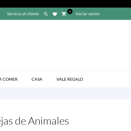
0
Servicio al cliente
Iniciar sesión

shopping_cart

A COMER
CASA
VALE REGALO
jas de Animales