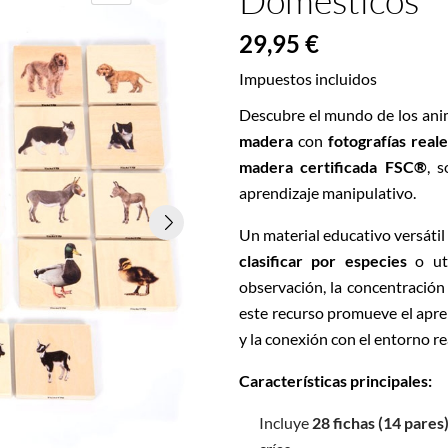
Domésticos
29,95 €
Impuestos incluidos
Descubre el mundo de los ani
madera
con
fotografías reale
madera certificada FSC®
, s
aprendizaje manipulativo.
Un material educativo versáti
clasificar por especies
o uti
observación, la concentración 
este recurso promueve el apren
y la conexión con el entorno re
Características principales:
Incluye
28 fichas (14 pares