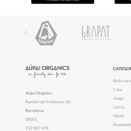

CATEGOR
Body car
Casa
Aúpa Organics
Juego
Rambla del Poblenou, 66
Libros
Barcelona
Moda
08005
Novedad
932 807 478