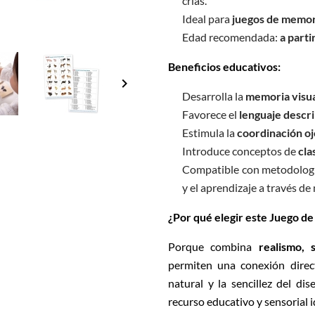
crías.
Ideal para
juegos de memor
Edad recomendada:
a parti
Beneficios educativos:
keyboard_arrow_right
Desarrolla la
memoria visu
Favorece el
lenguaje descri
Estimula la
coordinación o
Introduce conceptos de
cla
Compatible con metodolog
y el aprendizaje a través de 
¿Por qué elegir este Juego d
Porque combina
realismo, 
permiten una conexión direc
natural y la sencillez del di
recurso educativo y sensorial 