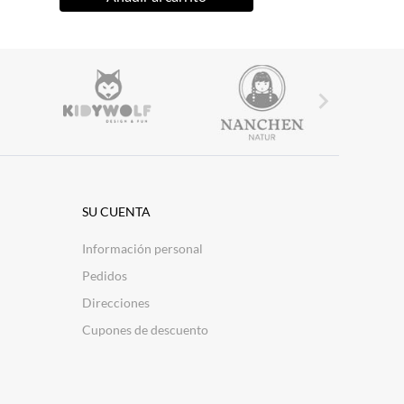

SU CUENTA
Información personal
Pedidos
Direcciones
Cupones de descuento