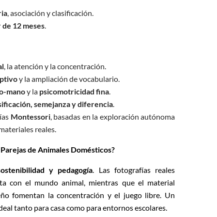
ia
, asociación y clasificación.
r de 12 meses
.
al
, la atención y la concentración.
ptivo
y la ampliación de vocabulario.
jo-mano
y la
psicomotricidad fina
.
sificación, semejanza y diferencia
.
ías
Montessori
, basadas en la exploración autónoma
materiales reales.
e Parejas de Animales Domésticos?
sostenibilidad y pedagogía
. Las fotografías reales
ta con el mundo animal, mientras que el material
seño fomentan la concentración y el juego libre. Un
ideal tanto para casa como para entornos escolares.