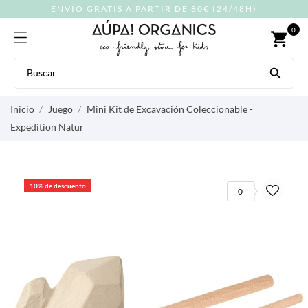
ENVÍO GRATIS A PARTIR DE 80€ (24/48H)
0
shopping_cart

Inicio
Juego
Mini Kit de Excavación Coleccionable -
Expedition Natur
10% de descuento
0