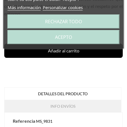
conecten con la naturaleza, la exploración y el respeto por el
Más información
Personalizar cookies
entorno.
RECHAZAR TODO
–
+
ACEPTO
Añadir al carrito
DETALLES DEL PRODUCTO
INFO ENVÍOS
Referencia
MS_9831