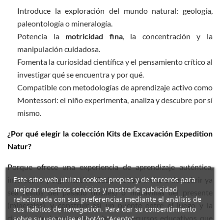
Introduce la exploración del mundo natural: geología,
paleontología o mineralogía.
Potencia la
motricidad fina
, la concentración y la
manipulación cuidadosa.
Fomenta la curiosidad científica y el pensamiento crítico al
investigar qué se encuentra y por qué.
Compatible con metodologías de aprendizaje activo como
Montessori: el niño experimenta, analiza y descubre por sí
mismo.
¿Por qué elegir la colección Kits de Excavación Expedition
Natur?
Porque ofrece una experiencia de aprendizaje auténtica,
Este sitio web utiliza cookies propias y de terceros para
interactiva y significativa. Cada modelo invita a descubrir ya
mejorar nuestros servicios y mostrarle publicidad
sea restos del pasado (fósiles) o maravillas del presente
relacionada con sus preferencias mediante el análisis de
(minerales), y construir así un puente entre el juego y la
sus hábitos de navegación. Para dar su consentimiento
ciencia. Ideal para quienes buscan recursos educativos que
sobre su uso pulse el botón "Acepto".