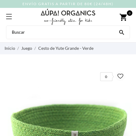
ENVÍO GRATIS A PARTIR DE 80€ (24/48H)
0
shopping_cart

Inicio
Juego
Cesto de Yute Grande - Verde
0