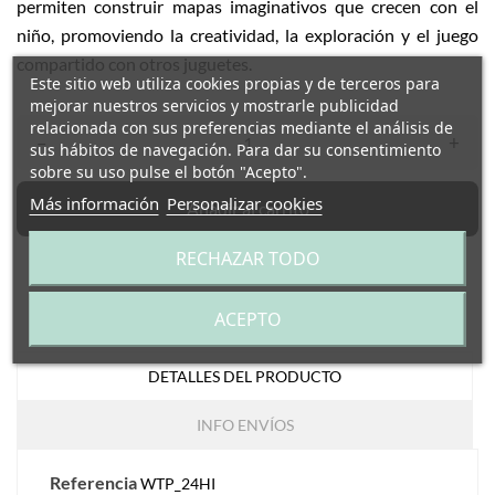
permiten construir mapas imaginativos que crecen con el
niño, promoviendo la creatividad, la exploración y el juego
compartido con otros juguetes.
Este sitio web utiliza cookies propias y de terceros para
mejorar nuestros servicios y mostrarle publicidad
relacionada con sus preferencias mediante el análisis de
–
+
sus hábitos de navegación. Para dar su consentimiento
sobre su uso pulse el botón "Acepto".
Más información
Personalizar cookies
Añadir al carrito
RECHAZAR TODO
ACEPTO
DETALLES DEL PRODUCTO
INFO ENVÍOS
Referencia
WTP_24HI