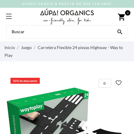
ENVÍO GRATIS A PARTIR DE 80€ (24/48H)
0
shopping_cart

Inicio
Juego
Carretera Flexible 24 piezas Highway - Way to
Play
10% de descuento
0