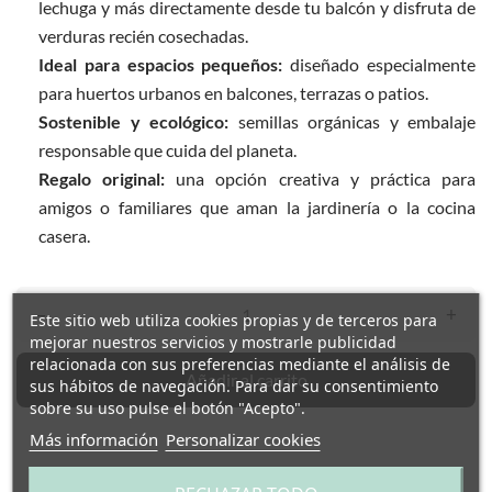
lechuga y más directamente desde tu balcón y disfruta de
verduras recién cosechadas.
Ideal para espacios pequeños:
diseñado especialmente
para huertos urbanos en balcones, terrazas o patios.
Sostenible y ecológico:
semillas orgánicas y embalaje
responsable que cuida del planeta.
Regalo original:
una opción creativa y práctica para
amigos o familiares que aman la jardinería o la cocina
casera.
–
+
Este sitio web utiliza cookies propias y de terceros para
mejorar nuestros servicios y mostrarle publicidad
relacionada con sus preferencias mediante el análisis de
Añadir al carrito
sus hábitos de navegación. Para dar su consentimiento
sobre su uso pulse el botón "Acepto".
Más información
Personalizar cookies