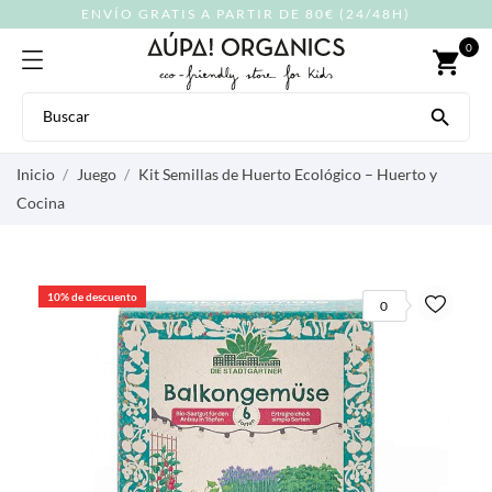
ENVÍO GRATIS A PARTIR DE 80€ (24/48H)
0
shopping_cart

Inicio
Juego
Kit Semillas de Huerto Ecológico – Huerto y
Cocina
10% de descuento
0