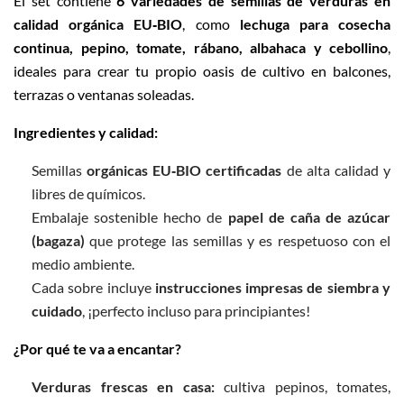
El set contiene
6 variedades de semillas de verduras en
calidad orgánica EU‑BIO
, como
lechuga para cosecha
continua, pepino, tomate, rábano, albahaca y cebollino
,
ideales para crear tu propio oasis de cultivo en balcones,
terrazas o ventanas soleadas.
Ingredientes y calidad:
Semillas
orgánicas EU‑BIO certificadas
de alta calidad y
libres de químicos.
Embalaje sostenible hecho de
papel de caña de azúcar
(bagaza)
que protege las semillas y es respetuoso con el
medio ambiente.
Cada sobre incluye
instrucciones impresas de siembra y
cuidado
, ¡perfecto incluso para principiantes!
¿Por qué te va a encantar?
Verduras frescas en casa:
cultiva pepinos, tomates,