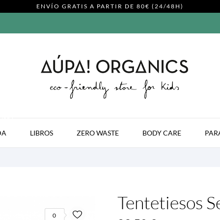
ENVÍO GRATIS A PARTIR DE 80€ (24/48H)
MODA
DA
LIBROS
ZERO WASTE
BODY CARE
PAR
Tentetiesos S
0