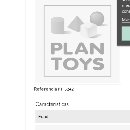
medi
cons
Más
Referencia
PT_5242
Características
Edad