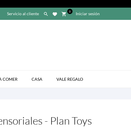
0
Servicio al cliente
Iniciar sesión

shopping_cart

A COMER
CASA
VALE REGALO
ensoriales - Plan Toys