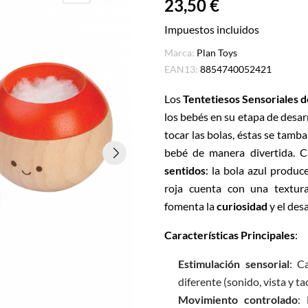
23,50 €
Impuestos incluidos
Marca:
Plan Toys
EAN13:
8854740052421
Los
Tentetiesos Sensoriales d
los bebés en su etapa de desar
tocar las bolas, éstas se tamb
bebé de manera divertida. 
sentidos
: la bola azul produc
roja cuenta con una textura
fomenta la
curiosidad
y el desa
Características Principales
:
Estimulación sensorial
: C
diferente (sonido, vista y ta
Movimiento controlado
: 