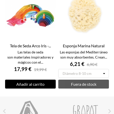
Tela de Seda Arco Iris -...
Esponja Marina Natural
Las telas de seda
Las esponjas del Mediterráneo
son materiales inspiradores y
son muy absorbentes. Crean...
mágicos con el...
6,21 €
6,90 €
17,99 €
19,99 €
Añadir al carrito
Fuera de stock

