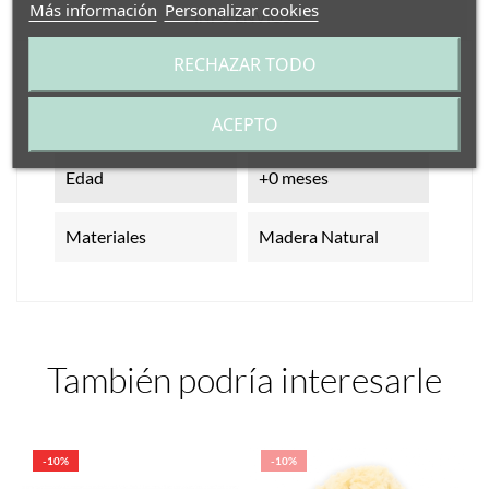
Más información
Personalizar cookies
INFO ENVÍOS
RECHAZAR TODO
Referencia
CD_73944
ACEPTO
Características
Edad
+0 meses
Materiales
Madera Natural
También podría interesarle
-10%
-10%