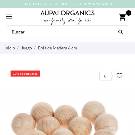
ENVÍO GRATIS A PARTIR DE 80€ (24/48H)
0
shopping_cart

Inicio
Juego
Bola de Madera 6 cm
10% de descuento
0