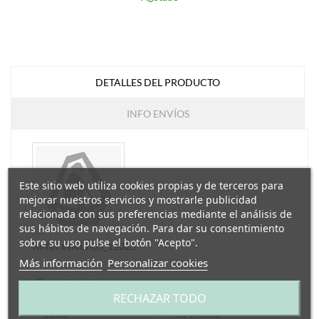
DETALLES DEL PRODUCTO
INFO ENVÍOS
Este sitio web utiliza cookies propias y de terceros para
mejorar nuestros servicios y mostrarle publicidad
relacionada con sus preferencias mediante el análisis de
sus hábitos de navegación. Para dar su consentimiento
sobre su uso pulse el botón "Acepto".
Referencia
OS_11025
Más información
Personalizar cookies
Características
RECHAZAR TODO
Edad
+36 meses