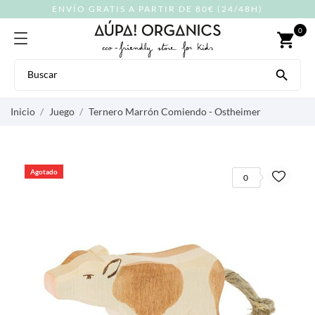
ENVÍO GRATIS A PARTIR DE 80€ (24/48H)
0
shopping_cart

Inicio
Juego
Ternero Marrón Comiendo - Ostheimer
Agotado
0