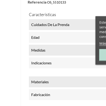
Referencia
OS_5510133
Características
Este
Cuidados De La Prenda
serv
medi
cons
Edad
Más
Medidas
Indicaciones
Materiales
Fabricación