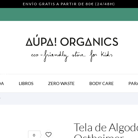
ENVÍO GRATIS A PARTIR DE 80€ (24/48H)
MODA
DA
LIBROS
ZERO WASTE
BODY CARE
PAR
r
Tela de Algod
0