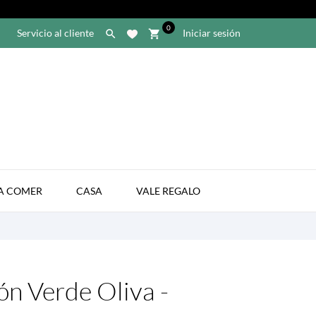
0
Servicio al cliente
Iniciar sesión

shopping_cart

A COMER
CASA
VALE REGALO
ón Verde Oliva -