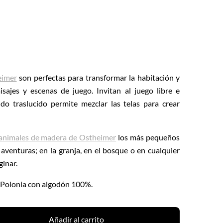
eimer
son perfectas para transformar la habitación y
sajes y escenas de juego. Invitan al juego libre e
ido traslucido permite mezclar las telas para crear
 animales de madera de Ostheimer
los más pequeños
aventuras; en la granja, en el bosque o en cualquier
ginar.
 Polonia con algodón 100%.
Añadir al carrito