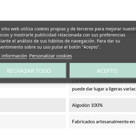
 sitio web utiliza cookies propias y de terceros para mejorar nuest
Lavado a mano con jabones ne
icios y mostrarle publicidad relacionada con sus preferencias
ante el análisis de sus hábitos de navegación. Para dar su
entimiento sobre su uso pulse el botón "Acepto".
+36 meses
 información
Personalizar cookies
80 x 80 cm aproximadamente.
RECHAZAR TODO
ACEPTO
Las telas se confeccionan a man
puede dar lugar a ligeras varia
Algodón 100%
Fabricados artesanalmente en