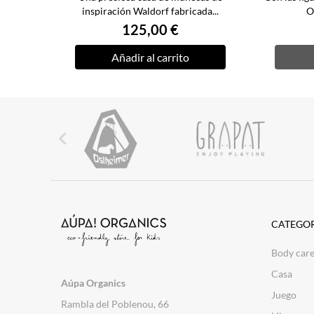
inspiración Waldorf fabricada...
O
125,00 €
Añadir al carrito

CATEGOR
Body car
Casa
Aúpa Organics
Juego
Rambla del Poblenou, 66