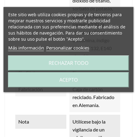
dióxido de titanio,
sorbato de potasio,
Este sitio web utiliza cookies propias y de terceros para
glicerol. Colores:
mejorar nuestros servicios y mostrarle publicidad
carmín E120, la
relacionada con sus preferencias mediante el análisis de
cúrcuma / E100
sus hábitos de navegación. Para dar su consentimiento
sobre su uso pulse el botón "Acepto".
curcumina, índigo
Más información
Personalizar cookies
carmín E132, E140
clorofilina.
RECHAZAR TODO
Sin Gluten
Sí
ACEPTO
Fabricación
Caja de cartón
reciclado. Fabricado
en Alemania.
Nota
Utilícese bajo la
vigilancia de un