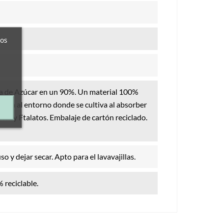
ros
a de Azúcar en un 90%. Un material 100%
ficia al entorno donde se cultiva al absorber
ol A y Ftalatos. Embalaje de cartón reciclado.
 y dejar secar. Apto para el lavavajillas.
 reciclable.