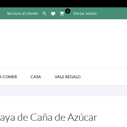
0
Servicio al cliente
Iniciar sesión

shopping_cart

A COMER
CASA
VALE REGALO
laya de Caña de Azúcar