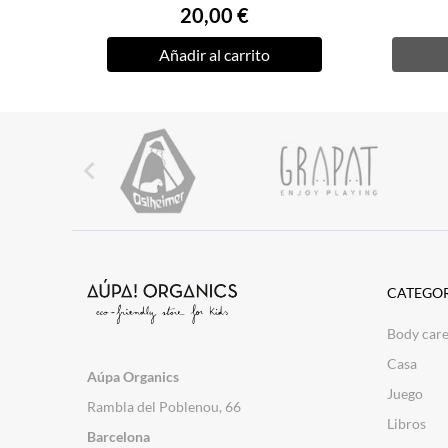
20,00 €
Añadir al carrito

CATEGOR
Body car
Casa
Aúpa Organics
Juego
Rambla del Poblenou, 66
Libros
Barcelona