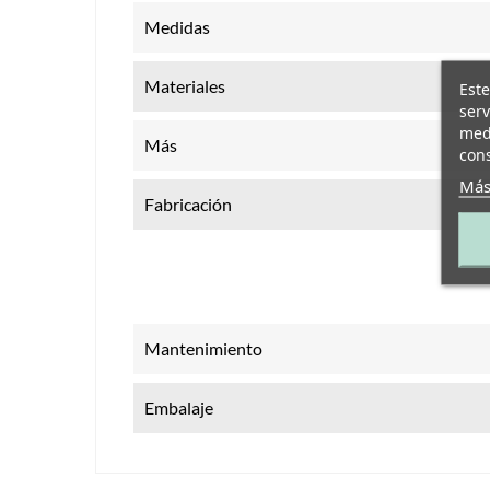
Medidas
Materiales
Este
serv
medi
Más
cons
Más
Fabricación
Mantenimiento
Embalaje