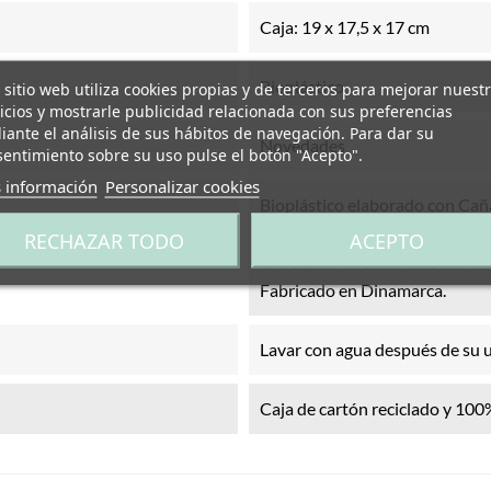
Caja: 19 x 17,5 x 17 cm
Bioplástico
 sitio web utiliza cookies propias y de terceros para mejorar nuest
icios y mostrarle publicidad relacionada con sus preferencias
ante el análisis de sus hábitos de navegación. Para dar su
Novedades
entimiento sobre su uso pulse el botón "Acepto".
 información
Personalizar cookies
Bioplástico elaborado con Cañ
reciclable y renovable que bene
RECHAZAR TODO
ACEPTO
el CO2 del aire. Libre de Bisfen
Fabricado en Dinamarca.
Lavar con agua después de su uso
Caja de cartón reciclado y 100%