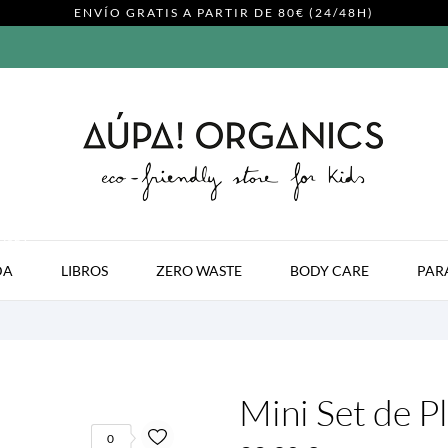
ENVÍO GRATIS A PARTIR DE 80€ (24/48H)
MODA
DA
LIBROS
ZERO WASTE
BODY CARE
PAR
Mini Set de P
0