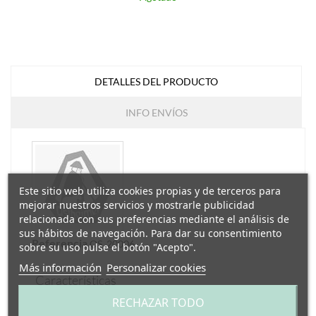
DETALLES DEL PRODUCTO
INFO ENVÍOS
Este sitio web utiliza cookies propias y de terceros para
mejorar nuestros servicios y mostrarle publicidad
relacionada con sus preferencias mediante el análisis de
sus hábitos de navegación. Para dar su consentimiento
Referencia
OS_20006
sobre su uso pulse el botón "Acepto".
Más información
Personalizar cookies
Características
RECHAZAR TODO
Edad
+36 meses