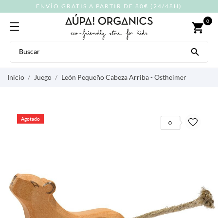
ENVÍO GRATIS A PARTIR DE 80€ (24/48H)
0
shopping_cart

Inicio
Juego
León Pequeño Cabeza Arriba - Ostheimer
Agotado
0