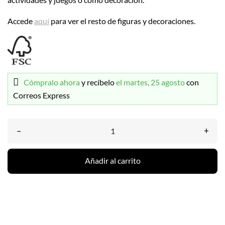
Accede
aquí
para ver el resto de figuras y decoraciones.
Cómpralo ahora
y recíbelo
el martes, 25 agosto
con
Correos Express
–
+
Añadir al carrito