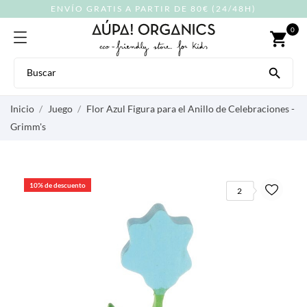
ENVÍO GRATIS A PARTIR DE 80€ (24/48H)
0
shopping_cart

Inicio
Juego
Flor Azul Figura para el Anillo de Celebraciones -
Grimm's
10% de descuento
2