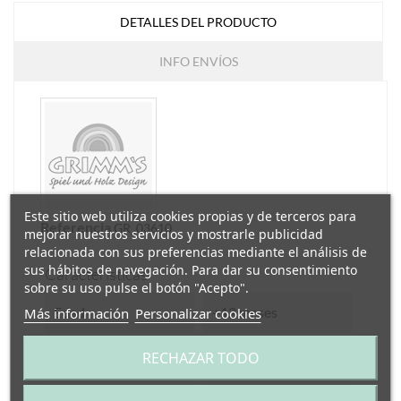
DETALLES DEL PRODUCTO
INFO ENVÍOS
Este sitio web utiliza cookies propias y de terceros para
Referencia
GR_03610
mejorar nuestros servicios y mostrarle publicidad
relacionada con sus preferencias mediante el análisis de
sus hábitos de navegación. Para dar su consentimiento
Características
sobre su uso pulse el botón "Acepto".
Edad
+12 meses
Más información
Personalizar cookies
RECHAZAR TODO
Medidas
6 cm.