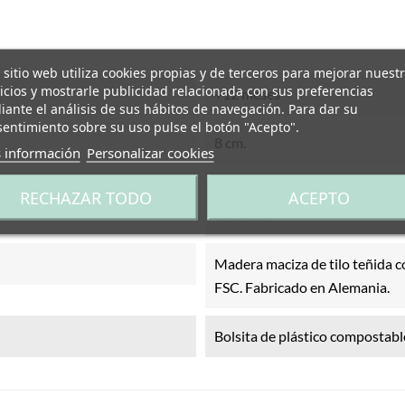
 sitio web utiliza cookies propias y de terceros para mejorar nuest
icios y mostrarle publicidad relacionada con sus preferencias
+12 meses
ante el análisis de sus hábitos de navegación. Para dar su
entimiento sobre su uso pulse el botón "Acepto".
8 cm.
 información
Personalizar cookies
No es un juguete. Se requiere 
RECHAZAR TODO
ACEPTO
14 años.
Madera maciza de tilo teñida co
FSC. Fabricado en Alemania.
Bolsita de plástico compostabl