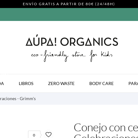
ENVÍO GRATIS A PARTIR DE 80€ (24/48H)
MODA
DA
LIBROS
ZERO WASTE
BODY CARE
PAR
braciones - Grimm's
Conejo con ces
0