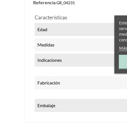
Referencia
GR_04231
Características
Este
serv
Edad
medi
cons
Medidas
Más
Indicaciones
Fabricación
Embalaje