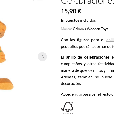
Celebracione
15,90 €
Impuestos incluidos
Marca:
Grimm's Wooden Toys
Con las
figuras para el
ani
pequeños podrán adornar de fo
El
anillo de celebraciones
es
cumpleaños y otras festivida
manera de que los niños y niñ
Además, también se puede u
decoración.
Accede
aquí
para ver el resto 