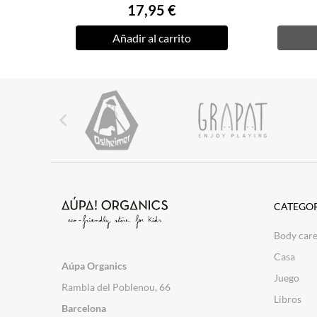
17,95 €
Añadir al carrito

CATEGOR
Body car
Casa
Aúpa Organics
Juego
Rambla del Poblenou, 66
Libros
Barcelona