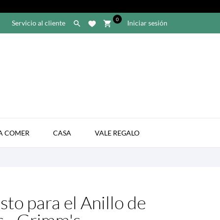
0
Servicio al cliente
Iniciar sesión

shopping_cart

A COMER
CASA
VALE REGALO
to para el Anillo de