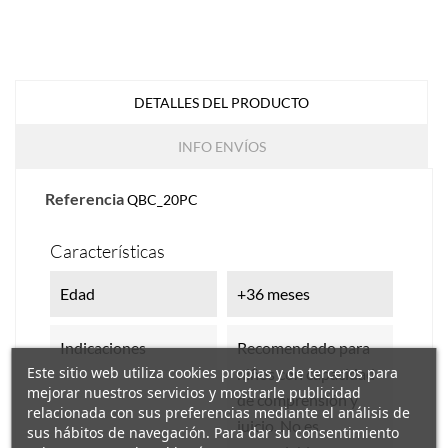
DETALLES DEL PRODUCTO
INFO ENVÍOS
Referencia
QBC_20PC
Características
Edad
+36 meses
Indicaciones
Recomendado para
Este sitio web utiliza cookies propias y de terceros para
niños con capacidad
mejorar nuestros servicios y mostrarle publicidad
de comprensión y
relacionada con sus preferencias mediante el análisis de
juicio. No es
sus hábitos de navegación. Para dar su consentimiento