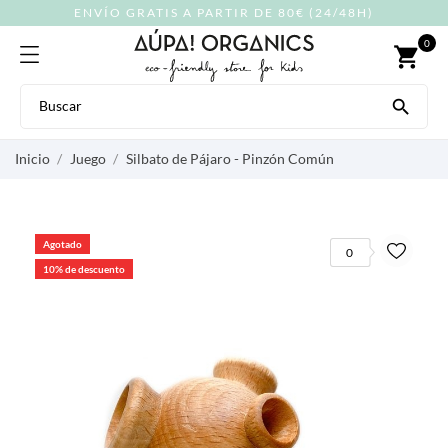
ENVÍO GRATIS A PARTIR DE 80€ (24/48H)
0
shopping_cart

Inicio
Juego
Silbato de Pájaro - Pinzón Común
Agotado
0
10% de descuento