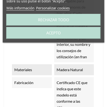
aconsejable para
sobre su uso pulse el botón "Acepto".
niños menores de
Más información
Personalizar cookies
tres años. Cada
RECHAZAR TODO
silbato viene en un
estuche de madera
con una foto del ave
ACEPTO
en el exterior y en
interior, su nombre y
los consejos de
utilización (en fran
Materiales
Madera Natural
Fabricación
Certificado CE que
indica que este
modelo está
conforme a las