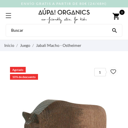
ENVÍO GRATIS A PARTIR DE 80€ (24/48H)
0
shopping_cart

Inicio
Juego
Jabalí Macho - Ostheimer
Agotado
1
10% de descuento