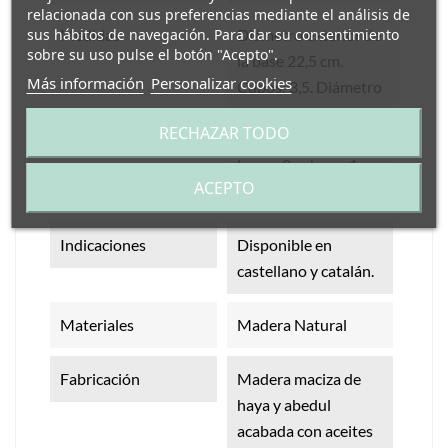
relacionada con sus preferencias mediante el análisis de
Medidas
Diámetro exterior de
sus hábitos de navegación. Para dar su consentimiento
sobre su uso pulse el botón "Acepto".
la base 22,5 cm.
Más información
Personalizar cookies
Cubos: 3,5. Diámetro
cubilete: 6 cm. El
RECHAZAR TODO
juego incluye 4
bases, 2 cubos y 1
ACEPTO
cubilete.
Indicaciones
Disponible en
castellano y catalán.
Materiales
Madera Natural
Fabricación
Madera maciza de
haya y abedul
acabada con aceites