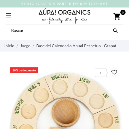
ENVÍO GRATIS A PARTIR DE 80€ (24/48H)
0
shopping_cart

Inicio
Juego
Base del Calendario Anual Perpetuo - Grapat
10% de descuento
1