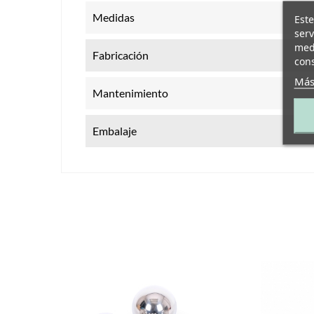
Medidas
Este
serv
medi
Fabricación
cons
Más
Mantenimiento
Embalaje