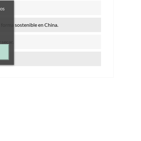
ros
 forma sostenible en China.
 secar.