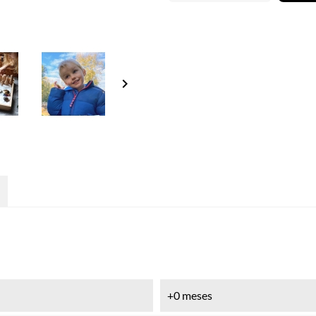
keyboard_arrow_right
+0 meses