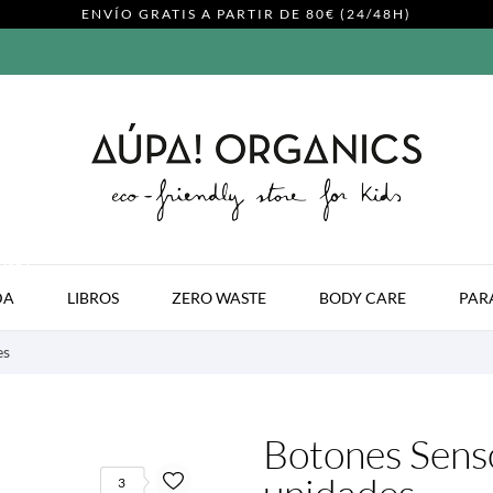
ENVÍO GRATIS A PARTIR DE 80€ (24/48H)
MODA
DA
LIBROS
ZERO WASTE
BODY CARE
PAR
es
Botones Senso
3