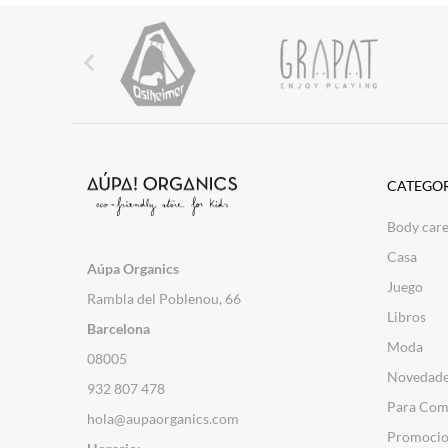

CATEGOR
Body car
Casa
Aúpa Organics
Juego
Rambla del Poblenou, 66
Libros
Barcelona
Moda
08005
Novedad
932 807 478
Para Com
hola@aupaorganics.com
Promocio