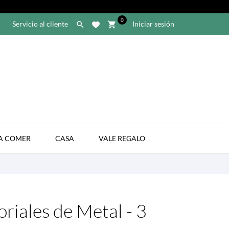
0
Servicio al cliente
Iniciar sesión

shopping_cart

A COMER
CASA
VALE REGALO
riales de Metal - 3