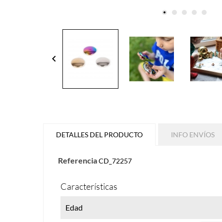
keyboard_arrow_left
DETALLES DEL PRODUCTO
INFO ENVÍOS
Referencia
CD_72257
Características
Edad