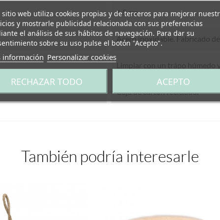
6,5 cm
 sitio web utiliza cookies propias y de terceros para mejorar nuest
icios y mostrarle publicidad relacionada con sus preferencias
ante el análisis de sus hábitos de navegación. Para dar su
Acero inoxidable. Fabricado de
entimiento sobre su uso pulse el botón "Acepto".
 información
Personalizar cookies
Limpiar con un trápo húmedo y
RECHAZAR TODO
ACEPTO
Caja de cartón reciclado.
También podría interesarle