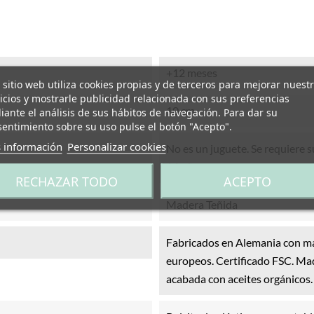
+12 meses
 sitio web utiliza cookies propias y de terceros para mejorar nuest
icios y mostrarle publicidad relacionada con sus preferencias
10 cm
ante el análisis de sus hábitos de navegación. Para dar su
entimiento sobre su uso pulse el botón "Acepto".
 información
Personalizar cookies
No es un juguete. Se requiere 
14 años.
RECHAZAR TODO
ACEPTO
Madera Teñida
Fabricados en Alemania con m
europeos. Certificado FSC. Mad
acabada con aceites orgánicos.