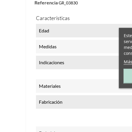
Referencia
GR_03830
Características
Edad
Este
serv
Medidas
medi
cons
Más
Indicaciones
Materiales
Fabricación