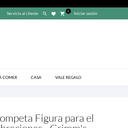
0
Servicio al cliente
Iniciar sesión

shopping_cart

A COMER
CASA
VALE REGALO
ompeta Figura para el