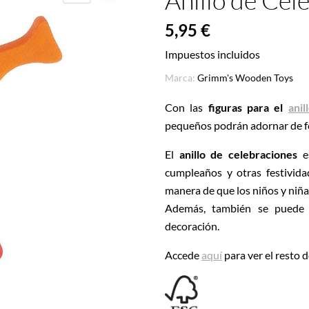
Anillo de Cel
5,95 €
Impuestos incluidos
Marca:
Grimm's Wooden Toys
Con las
figuras para el
ani
pequeños podrán adornar de fo
El
anillo de celebraciones
es
cumpleaños y otras festivida
manera de que los niños y niñ
Además, también se puede u
decoración.
Accede
aquí
para ver el resto 