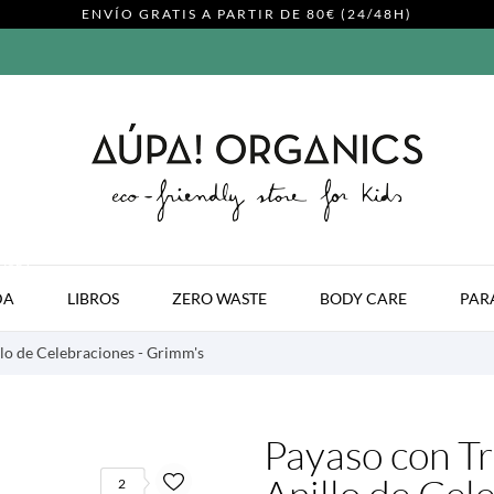
ENVÍO GRATIS A PARTIR DE 80€ (24/48H)
MODA
DA
LIBROS
ZERO WASTE
BODY CARE
PAR
lo de Celebraciones - Grimm's
Payaso con Tr
2