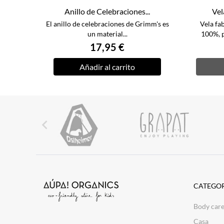
Anillo de Celebraciones...
Vela
El anillo de celebraciones de Grimm's es
Vela fa
un material...
100%, p
17,95 €
Añadir al carrito

CATEGOR
Body car
Casa