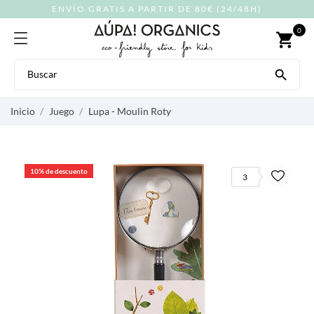
ENVÍO GRATIS A PARTIR DE 80€ (24/48H)
0
shopping_cart

Inicio
Juego
Lupa - Moulin Roty
10% de descuento
3