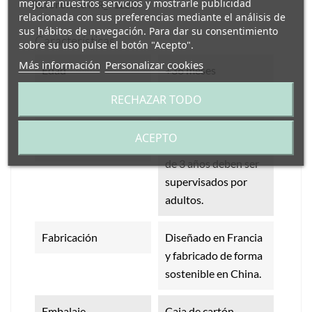
mejorar nuestros servicios y mostrarle publicidad
Referencia
MR_712207
relacionada con sus preferencias mediante el análisis de
sus hábitos de navegación. Para dar su consentimiento
Características
sobre su uso pulse el botón "Acepto".
Más información
Personalizar cookies
Edad
+36 meses
RECHAZAR TODO
Medidas
22,5 x 11,5 x 2,5 cm
ACEPTO
Indicaciones
Los niños menores
de 3 años deben ser
supervisados por
adultos.
Fabricación
Diseñado en Francia
y fabricado de forma
sostenible en China.
Embalaje
Caja de cartón