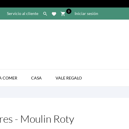
0
Servicio al cliente
Iniciar sesión

shopping_cart

A COMER
CASA
VALE REGALO
res - Moulin Roty