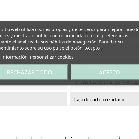
 sitio web utiliza cookies propias y de terceros para mejorar nuest
+36 meses
icios y mostrarle publicidad relacionada con sus preferencias
ante el análisis de sus hábitos de navegación. Para dar su
entimiento sobre su uso pulse el botón "Acepto".
21 x 18 x 5 cm
 información
Personalizar cookies
Los niños menores de 3 años d
RECHAZAR TODO
ACEPTO
Diseñado en Francia y fabircad
Caja de cartón reciclado.