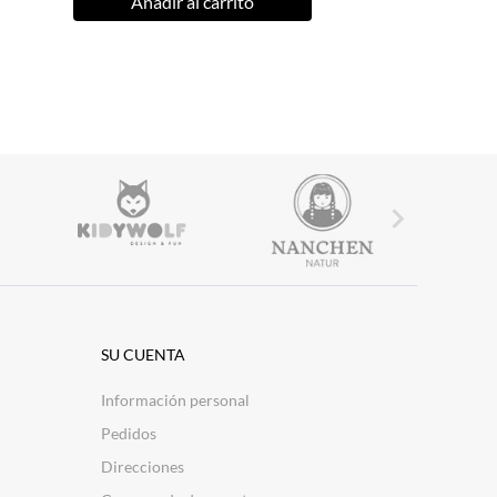
Añadir al carrito

SU CUENTA
Información personal
Pedidos
Direcciones