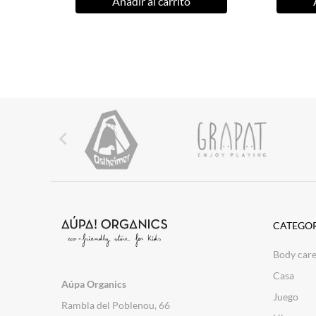
Añadir al carrito

CATEGOR
Body car
Casa
Aúpa Organics
Juego
Rambla del Poblenou, 66