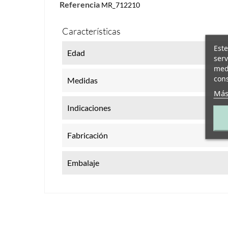
Referencia
MR_712210
Características
Este
Edad
serv
medi
cons
Medidas
Más
Indicaciones
Fabricación
Embalaje