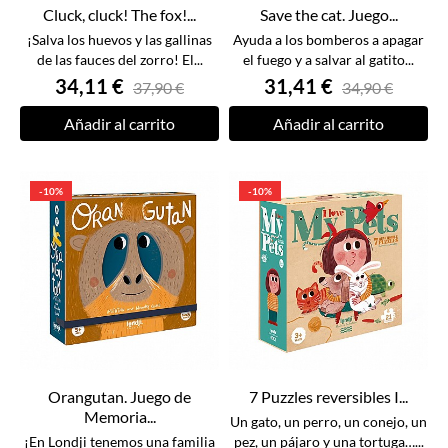
Cluck, cluck! The fox!...
Save the cat. Juego...
¡Salva los huevos y las gallinas
Ayuda a los bomberos a apagar
de las fauces del zorro! El...
el fuego y a salvar al gatito...
34,11 €
31,41 €
37,90 €
34,90 €
Añadir al carrito
Añadir al carrito
-10%
-10%
Orangutan. Juego de
7 Puzzles reversibles I...
Memoria...
Un gato, un perro, un conejo, un
¡En Londji tenemos una familia
pez, un pájaro y una tortuga…...