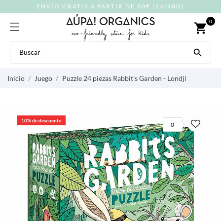
ENVÍO GRATIS A PARTIR DE 80€ (24/48H)
0
shopping_cart

Inicio
Juego
Puzzle 24 piezas Rabbit's Garden - Londji
10% de descuento
0