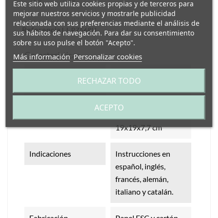
Este sitio web utiliza cookies propias y de terceros para
mejorar nuestros servicios y mostrarle publicidad
relacionada con sus preferencias mediante el análisis de
Referencia
LJ_PZ568U
sus hábitos de navegación. Para dar su consentimiento
sobre su uso pulse el botón "Acepto".
Características
Más información
Personalizar cookies
Edad Recomendada
A partir de 3 años
RECHAZAR TODO
Medidas
Medidas puzzle: 60 x
ACEPTO
30 cm. Medidas caja:
19x19x7,7 cm
Indicaciones
Instrucciones en
español, inglés,
francés, alemán,
italiano y catalán.
Fabricación
Papel FSC y cartón