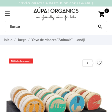
ENVÍO GRATIS A PARTIR DE 80€ (24/48H)
0
shopping_cart

Inicio
Juego
Yoyo de Madera "Animals" - Londji
10% de descuento
2