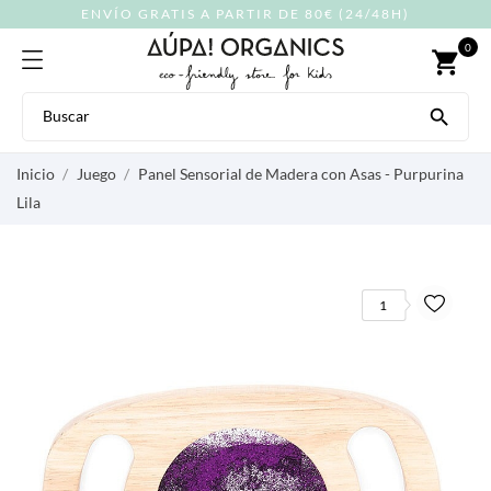
ENVÍO GRATIS A PARTIR DE 80€ (24/48H)
0
shopping_cart

Inicio
Juego
Panel Sensorial de Madera con Asas - Purpurina
Lila
1