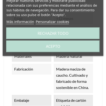
mejorar nuestros servicios y mostrarle publicidad
relacionada con sus preferencias mediante el análisis de
Características
sus hábitos de navegación. Para dar su consentimiento
sobre su uso pulse el botón "Acepto".
Edad
+12 meses
Más información
Personalizar cookies
Medidas
Marco: 18,50 x 12
RECHAZAR TODO
cm; Parte central de
8 cm de diámetro.
ACEPTO
Materiales
Madera Natural
Fabricación
Madera maciza de
caucho. Cultivado y
fabricado de forma
sostenible en China.
Embalaje
Etiqueta de cartón