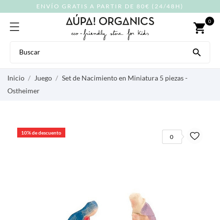
ENVÍO GRATIS A PARTIR DE 80€ (24/48H)
0
shopping_cart

Inicio
Juego
Set de Nacimiento en Miniatura 5 piezas -
Ostheimer
10% de descuento
0