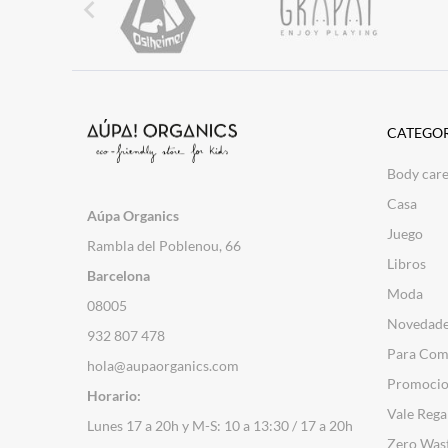

CATEGOR
Body car
Casa
Aúpa Organics
Juego
Rambla del Poblenou, 66
Libros
Barcelona
Moda
08005
Novedad
932 807 478
Para Com
hola@aupaorganics.com
Promocio
Horario:
Vale Rega
Lunes 17 a 20h y M-S: 10 a 13:30 / 17 a 20h
Zero Was