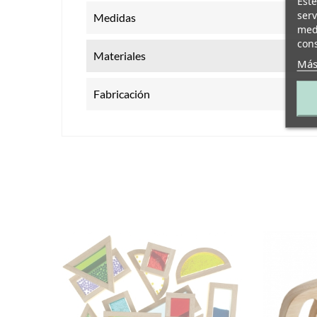
Este
serv
Medidas
medi
cons
Materiales
Más
Fabricación