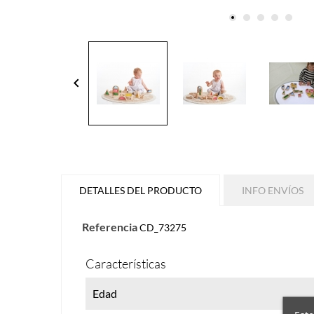
keyboard_arrow_left
DETALLES DEL PRODUCTO
INFO ENVÍOS
Referencia
CD_73275
Características
Edad