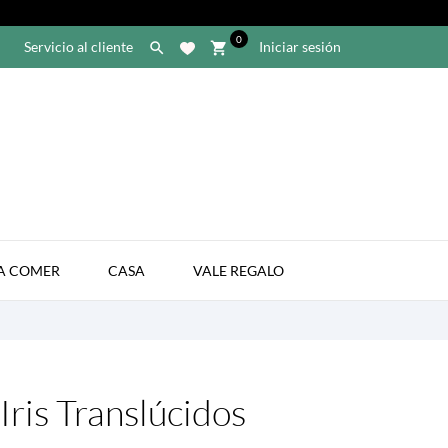
0
Servicio al cliente
Iniciar sesión

shopping_cart

A COMER
CASA
VALE REGALO
Iris Translúcidos