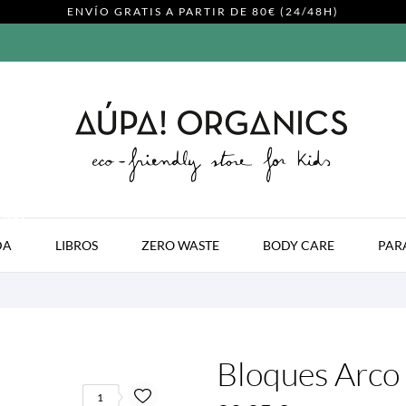
ENVÍO GRATIS A PARTIR DE 80€ (24/48H)
MODA
DA
LIBROS
ZERO WASTE
BODY CARE
PAR
Bloques Arco 
1