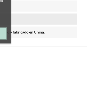
ros
ivado y fabricado en China.