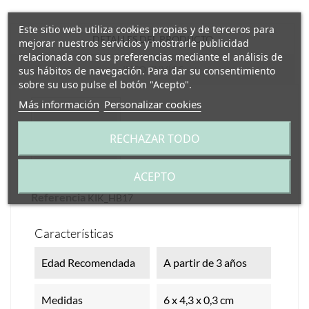
Este sitio web utiliza cookies propias y de terceros para
DETALLES DEL PRODUCTO
mejorar nuestros servicios y mostrarle publicidad
relacionada con sus preferencias mediante el análisis de
INFO ENVÍOS
sus hábitos de navegación. Para dar su consentimiento
sobre su uso pulse el botón "Acepto".
Más información
Personalizar cookies
RECHAZAR TODO
ACEPTO
Referencia
KIK_HB17
Características
Edad Recomendada
A partir de 3 años
Medidas
6 x 4,3 x 0,3 cm