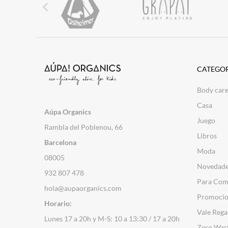

CATEGOR
Body car
Casa
Aúpa Organics
Juego
Rambla del Poblenou, 66
Libros
Barcelona
Moda
08005
Novedad
932 807 478
Para Com
hola@aupaorganics.com
Promocio
Horario:
Vale Rega
Lunes 17 a 20h y M-S: 10 a 13:30 / 17 a 20h
Zero Was