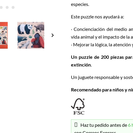
especies.
Este puzzle nos ayudará a:
· Concienciación del medio a
keyboard_arrow_right
vida animal y el impacto de la
· Mejorar la lógica, la atención
Un puzzle de 200 piezas par
extinción
.
Un juguete responsable y sost
Recomendado para niños y niña
Haz tu pedido antes de
6 
con Correos Express