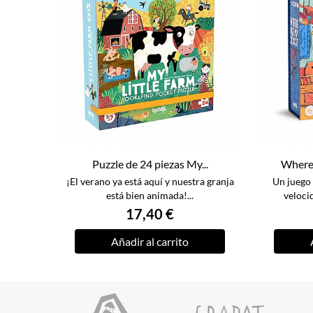
Puzzle de 24 piezas My...
Where 
¡El verano ya está aquí y nuestra granja
Un juego 
está bien animada!...
veloci
17,40 €
Añadir al carrito