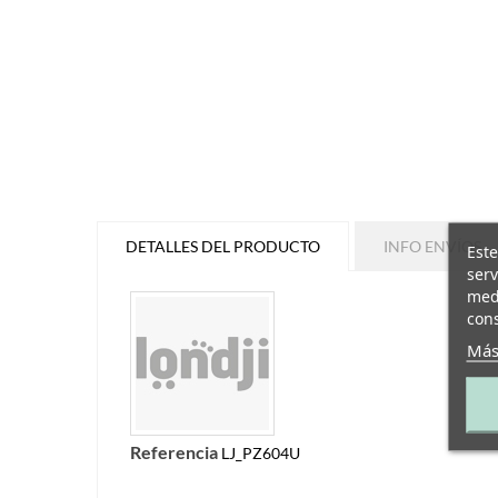
DETALLES DEL PRODUCTO
INFO ENVÍOS
Este
serv
medi
cons
Más
Referencia
LJ_PZ604U