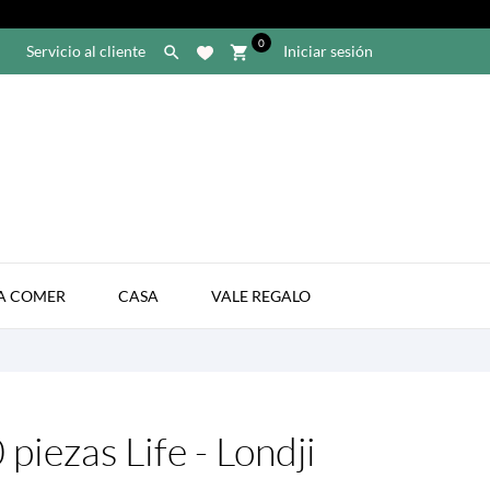
0
Servicio al cliente
Iniciar sesión

shopping_cart

A COMER
CASA
VALE REGALO
piezas Life - Londji