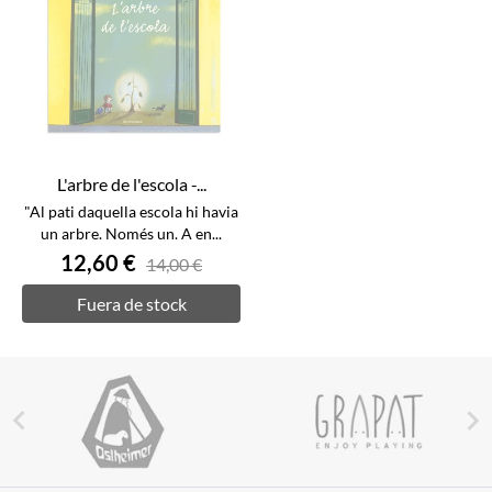
L'arbre de l'escola -...
"Al pati daquella escola hi havia
un arbre. Només un. A en...
12,60 €
14,00 €
Fuera de stock

