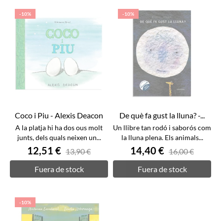
-10%
-10%
Coco i Piu - Alexis Deacon
De què fa gust la lluna? -...
A la platja hi ha dos ous molt
Un llibre tan rodó i saborós com
junts, dels quals neixen un...
la lluna plena. Els animals...
12,51 €
14,40 €
13,90 €
16,00 €
Fuera de stock
Fuera de stock
-10%