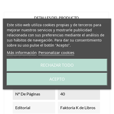
DETALLES DEL PRODUCTO
Este sitio web utiliza cookies propias y de terceros para
INFO ENVÍOS
mejorar nuestros servicios y mostrarle publicidad
relacionada con sus preferencias mediante el análisis de
sus hábitos de navegación. Para dar su consentimiento
Referencia
EAN_9788416721856
sobre su uso pulse el botón "Acepto".
Más información
Personalizar cookies
Características
RECHAZAR TODO
Edad Recomendada
A partir de 1 año
ACEPTO
Medidas
22 x 22 cm
Nº De Páginas
40
Editorial
Faktoría K de Libros