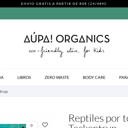
ENVÍO GRATIS A PARTIR DE 80€ (24/48H)
MODA
DA
LIBROS
ZERO WASTE
BODY CARE
PAR
ntrup
Reptiles por t
0