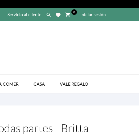
0
Servicio al cliente
Iniciar sesión

shopping_cart

A COMER
CASA
VALE REGALO
odas partes - Britta