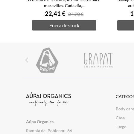
maravillas. Cada día,...
aut
22,41 €
1
24,90 €
Fuera de stock

CATEGOR
Body car
Casa
Aúpa Organics
Juego
Rambla del Poblenou, 66