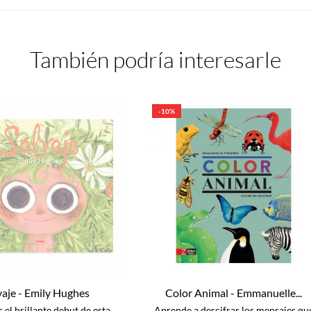
También podría interesarle
-10%
vaje - Emily Hughes
Color Animal - Emmanuelle...
s el brillante debut de esta
Aprende a descifrar los mensajes qu