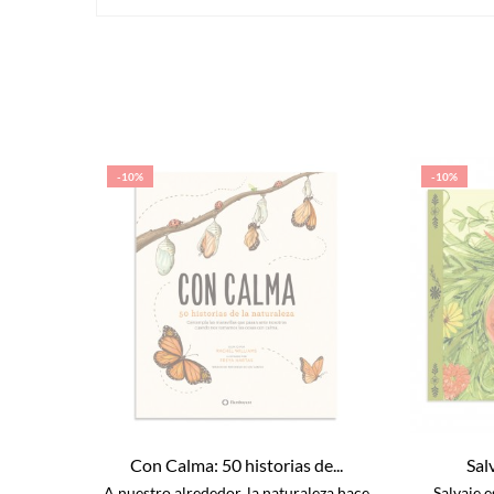
-10%
-10%
Con Calma: 50 historias de...
Sal
A nuestro alrededor, la naturaleza hace
Salvaje e