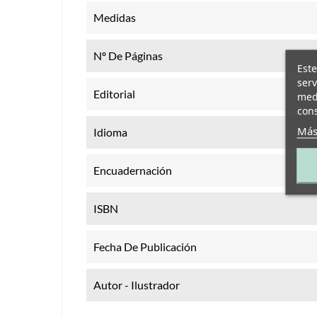
Medidas
Nº De Páginas
Este
serv
Editorial
medi
cons
Más
Idioma
Encuadernación
ISBN
Fecha De Publicación
Autor - Ilustrador