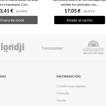
ora hawaiana. Con...
emiten los animales con...
3,41 €
17,05 €
14,90 €
18,95 €
Fuera de stock
Añadir al carrito
IAS
INFORMACIÓN
e
Condiciones legales
Filosofia
Ayuda