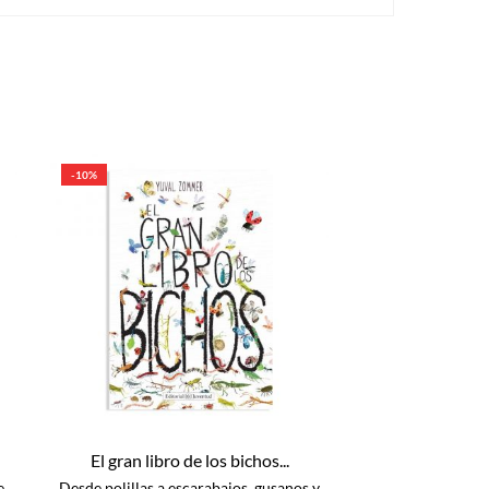
-10%
El gran libro de los bichos...
e
Desde polillas a escarabajos, gusanos y