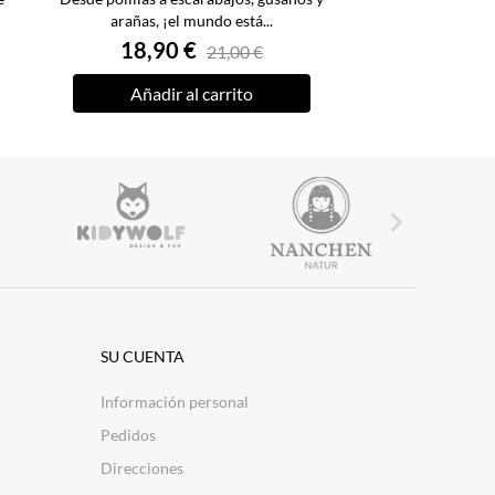
arañas, ¡el mundo está...
18,90 €
21,00 €
Añadir al carrito

SU CUENTA
Información personal
Pedidos
Direcciones