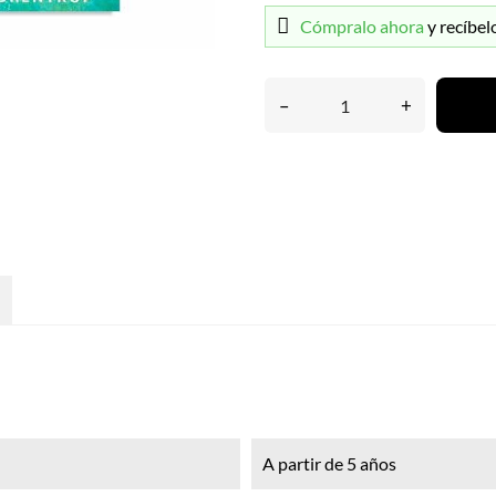
Cómpralo ahora
y recíbel
–
+
A partir de 5 años