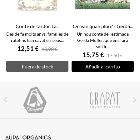
Conte de tardor. La...
On van quan plou? - Gerda...
Des de fa molts anys, famílies de
Un nou conte de l'estimada
ratolins han cavat els seus...
Gerda Muller, que ens farà
sortir...
12,51 €
13,90 €
15,75 €
17,50 €
Fuera de stock
Añadir al carrito

