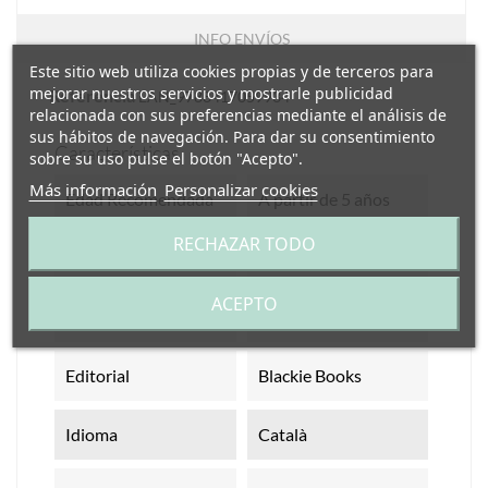
INFO ENVÍOS
Este sitio web utiliza cookies propias y de terceros para
mejorar nuestros servicios y mostrarle publicidad
Referencia
EAN_9788417059934
relacionada con sus preferencias mediante el análisis de
sus hábitos de navegación. Para dar su consentimiento
Características
sobre su uso pulse el botón "Acepto".
Más información
Personalizar cookies
Edad Recomendada
A partir de 5 años
RECHAZAR TODO
Medidas
22 x 26,5 cm
ACEPTO
Nº De Páginas
32
Editorial
Blackie Books
Idioma
Català