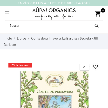
ENVÍO GRATIS A PARTIR DE 80€ (24/48H)
0
shopping_cart

Inicio
Libros
Conte de primavera. La Bardissa Secreta - Jill
Barklem
10% de descuento
0