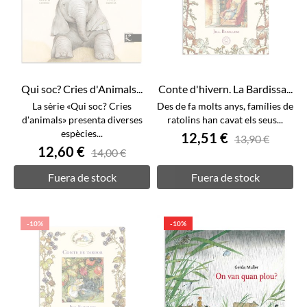
Qui soc? Cries d'Animals...
Conte d'hivern. La Bardissa...
La sèrie «Qui soc? Cries
Des de fa molts anys, famílies de
d'animals» presenta diverses
ratolins han cavat els seus...
espècies...
12,51 €
13,90 €
12,60 €
14,00 €
Fuera de stock
Fuera de stock
-10%
-10%