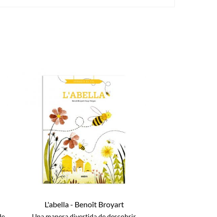
L'abella - Benoît Broyart
de
Una manera divertida de descobrir