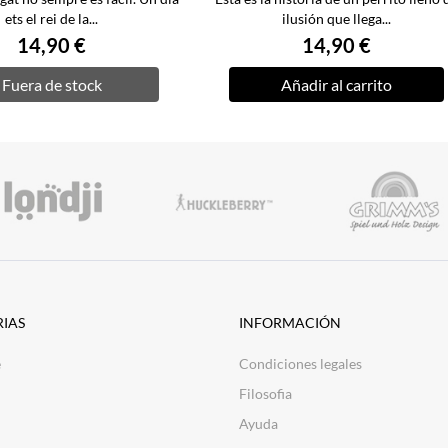
ets el rei de la...
ilusión que llega...
14,90 €
14,90 €
Fuera de stock
Añadir al carrito
IAS
INFORMACIÓN
e
Condiciones legales
Filosofia
Ayuda