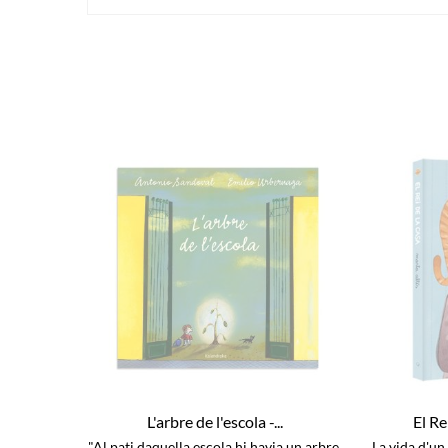
L'arbre de l'escola -...
El Re
"Al pati daquella escola hi havia un arbre.
La vida d'un