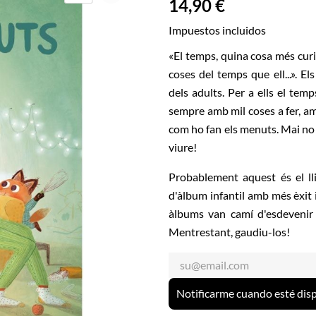
14,90 €
Impuestos incluidos
«El temps, quina cosa més curi
coses del temps que ell...». E
dels adults. Per a ells el temp
sempre amb mil coses a fer, am
com ho fan els menuts. Mai no t
viure!
Probablement aquest és el ll
d'àlbum infantil amb més èxit 
àlbums van camí d'esdevenir cl
Mentrestant, gaudiu-los!
Notificarme cuando esté dis