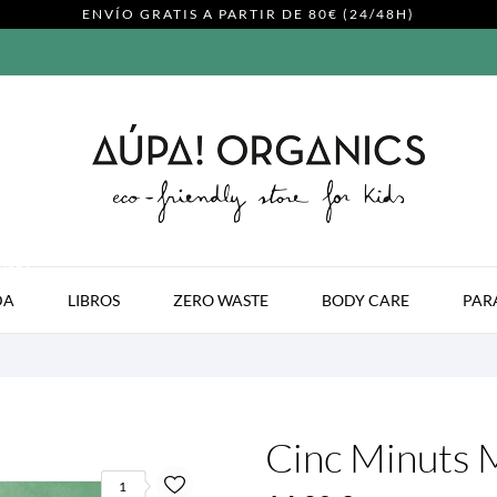
ENVÍO GRATIS A PARTIR DE 80€ (24/48H)
MODA
DA
LIBROS
ZERO WASTE
BODY CARE
PAR
Cinc Minuts M
1