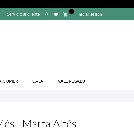
0
Servicio al cliente
Iniciar sesión

shopping_cart

A COMER
CASA
VALE REGALO
és - Marta Altés