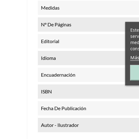
Medidas
Nº De Páginas
Este
serv
Editorial
medi
cons
Más
Idioma
Encuadernación
ISBN
Fecha De Publicación
Autor - Ilustrador