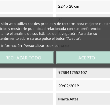
22,4 x 28 cm
32
 sitio web utiliza cookies propias y de terceros para mejorar nuest
icios y mostrarle publicidad relacionada con sus preferencias
Blackie Books
ante el análisis de sus hábitos de navegación. Para dar su
entimiento sobre su uso pulse el botón "Acepto".
 información
Personalizar cookies
Català
RECHAZAR TODO
ACEPTO
Tapa dura
9788417552107
20/02/2019
Marta Altés