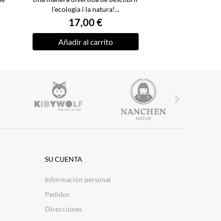
l'ecologia i la natura!...
17,00 €
Añadir al carrito

SU CUENTA
Información personal
Pedidos
Direcciones