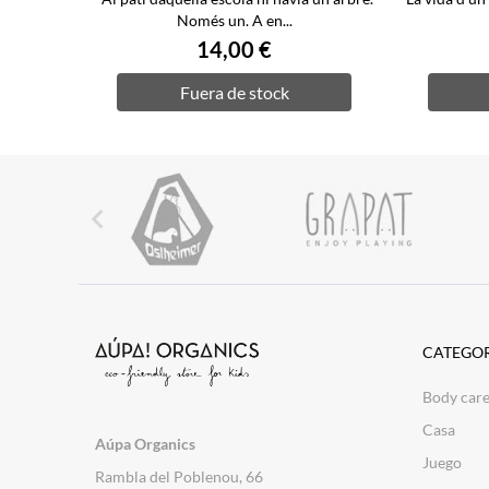
Només un. A en...
14,00 €
Fuera de stock

CATEGOR
Body car
Casa
Aúpa Organics
Juego
Rambla del Poblenou, 66